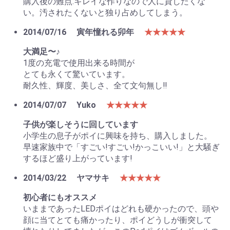
購入後の難点:キレイな作りなので人に貸したくな
い。汚されたくないと独り占めしてしまう。
2014/07/16
寅年憧れる卯年
★★★★★
大満足〜♪
1度の充電で使用出来る時間が
とても永くて驚いています。
耐久性、輝度、美しさ、全て文句無し‼︎
2014/07/07
Yuko
★★★★★
子供が楽しそうに回しています
小学生の息子がポイに興味を持ち、購入しました。
早速家族中で「すごい!すごい!かっこいい!」と大騒ぎ
するほど盛り上がっています!
2014/03/22
ヤマサキ
★★★★★
初心者にもオススメ
いままであったLEDポイはどれも硬かったので、頭や
顔に当てとても痛かったり、ポイどうしが衝突して