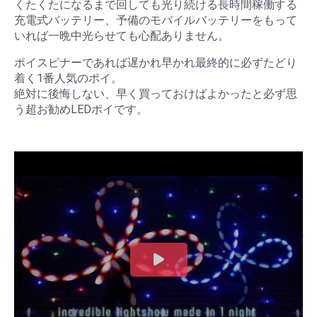
くたくたになるまで回しても光り続ける長時間稼働する
充電式バッテリー、予備のモバイルバッテリーをもって
いれば一晩中光らせても心配ありません。
ポイスピナーであれば遅かれ早かれ最終的に必ずたどり
着く1番人気のポイ。
絶対に後悔しない、早く買っておけばよかったと必ず思
う超お勧めLEDポイです。