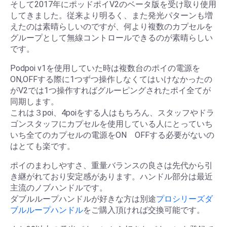
そして2017年にポッドポイV2のベータ版を受け取り使用
してきました。従来より明るく、また発光パターンも増
えたのは素晴らしいのですが、何より複数のカプセルを
グループとして無線コントロールできるのが素晴らしい
です。
Podpoi v1を使用していた時は複数台のポイの電源を
ON,OFFする際に1つずつ操作しなくてはいけなかったの
がV2では1つ操作すればグルーピングされたポイ全てが
同期します。
これは３poi、4poiをする人はもちろん、スタッフやドラ
ゴンスタッフにカプセルを使用している人にとっていち
いち全てのカプセルの電源をON OFFする必要がないの
はとても楽です。
ポイのまわしやすさ、重量バランスの良さは先代から引
き継がれており安定感があります。ハンドル部分は最近
主流のノブハンドルです。
ダブルループハンドルが好きな方は別途
プロシリーズダ
ブルループハンドル
をご購入頂ければ交換可能です。