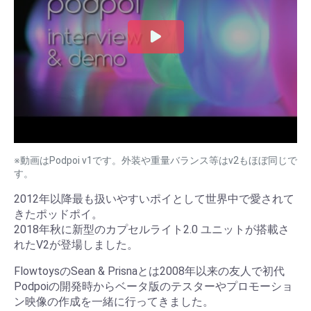
※動画はPodpoi v1です。外装や重量バランス等はv2もほぼ同じで
す。
2012年以降最も扱いやすいポイとして世界中で愛されて
きたポッドポイ。
2018年秋に新型のカプセルライト2.0 ユニットが搭載さ
れたV2が登場しました。
FlowtoysのSean & Prisnaとは2008年以来の友人で初代
Podpoiの開発時からベータ版のテスターやプロモーショ
ン映像の作成を一緒に行ってきました。