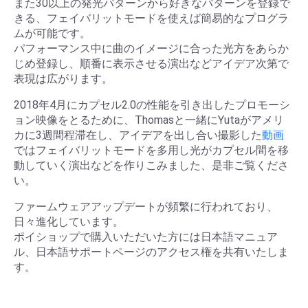
また30以上の発光パターンから好きなパターンを登録で
きる、フェイバリットモードを使えば簡易的なプログラ
ムが可能です。
パフォーマンス中に曲のイメージに合った光方をあらか
じめ登録し、順番に表示させる演出などアイデア次第で
表現は広がります。
2018年4月にカプセル2.0の性能を引き出したプロモーシ
ョン映像をとるために、Thomasと一緒にYutaがアメリ
カに3週間程滞在し、アイデアを出し合い撮影した
動画
ではフェイバリットモードを多用し光がカプセル間を移
動していく演出などを作りこみました、是非ご覧くださ
い。
ファームウェアアップデートが頻繁に行われており、
日々進化しています。
ポイショップで購入いただいた方には日本語マニュア
ル、日本語サポートページのアクセス権を共有いたしま
す。