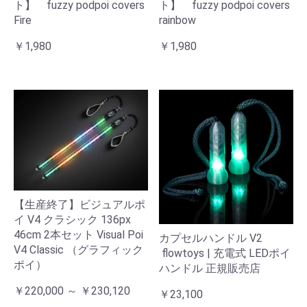
ト】 fuzzy podpoi covers
ト】 fuzzy podpoi covers
Fire
rainbow
￥1,980
￥1,980
【生産終了】ビジュアルポ
イ V4 クラシック 136px
46cm 2本セット Visual Poi
カプセルハンドル V2
V4 Classic （グラフィック
flowtoys | 充電式 LEDポイ
ポイ）
ハンドル 正規販売店
￥220,000 ～ ￥230,120
￥23,100