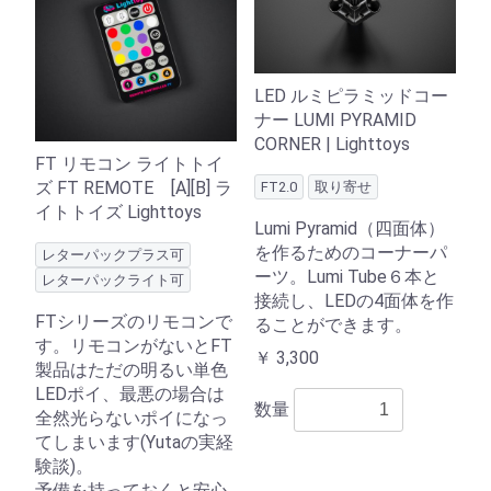
LED ルミピラミッドコー
ナー LUMI PYRAMID
CORNER | Lighttoys
FT リモコン ライトトイ
ズ FT REMOTE [A][B] ラ
FT2.0
取り寄せ
イトトイズ Lighttoys
Lumi Pyramid（四面体）
を作るためのコーナーパ
レターパックプラス可
ーツ。Lumi Tube６本と
レターパックライト可
接続し、LEDの4面体を作
FTシリーズのリモコンで
ることができます。
す。リモコンがないとFT
￥
3,300
製品はただの明るい単色
LEDポイ、最悪の場合は
数量
全然光らないポイになっ
てしまいます(Yutaの実経
験談)。
予備を持っておくと安心