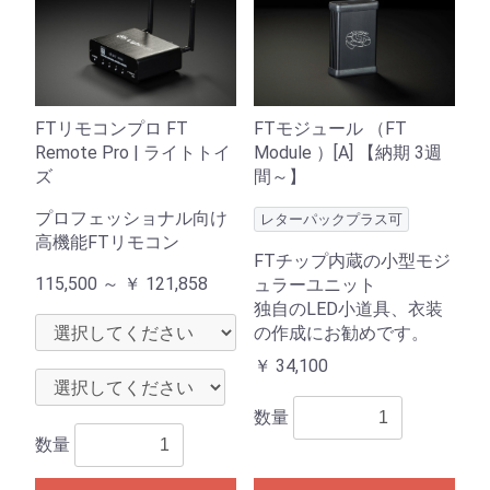
FTリモコンプロ FT
FTモジュール （FT
Remote Pro | ライトトイ
Module ）[A] 【納期 3週
ズ
間～】
プロフェッショナル向け
レターパックプラス可
高機能FTリモコン
FTチップ内蔵の小型モジ
115,500 ～
￥
121,858
ュラーユニット
独自のLED小道具、衣装
の作成にお勧めです。
￥
34,100
数量
数量