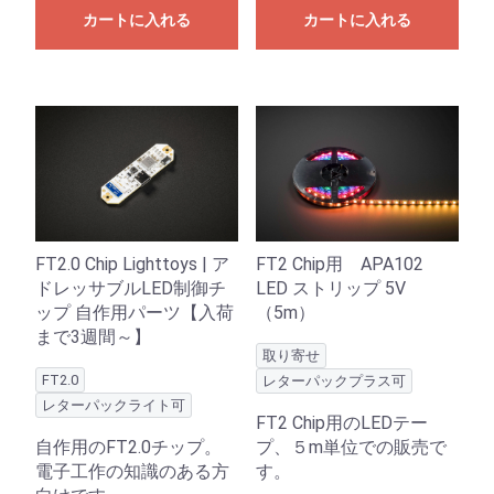
カートに入れる
カートに入れる
FT2.0 Chip Lighttoys | ア
FT2 Chip用 APA102
ドレッサブルLED制御チ
LED ストリップ 5V
ップ 自作用パーツ【入荷
（5m）
まで3週間～】
取り寄せ
FT2.0
レターパックプラス可
レターパックライト可
FT2 Chip用のLEDテー
自作用のFT2.0チップ。
プ、５m単位での販売で
電子工作の知識のある方
す。