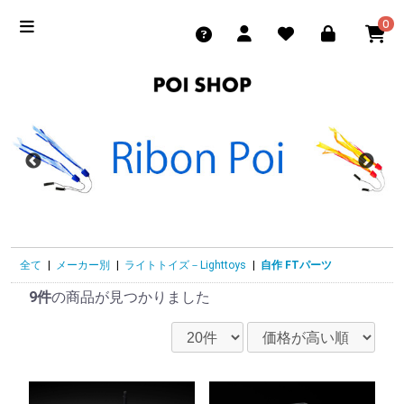
0
全て
|
メーカー別
|
ライトトイズ－Lighttoys
|
自作 FTパーツ
9件
の商品が見つかりました