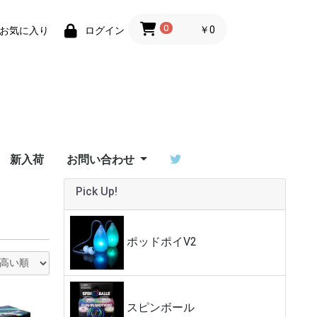
0
￥0
お気に入り
ログイン
新入荷
お問い合わせ
Pick Up!
ーザーサ
T ユーザ
/ワンデ
erダウン
イ比較
ご利用ガイド
特定商取引法に基づく
Flowtoys社製品の保
Lighttoys社製品の保
ビジュアルポイをご検
お問い合わせフォーム
出演依頼はポイラボへ
ーサポー
表記
証について
証について
討中の方へ
ポッドポイV2
スピンボール