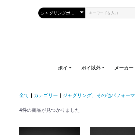
ポイ
ポイ以外
メーカー
テールポイ
ソックスポイ
フラッグ
フラッフィーポイ
LEDポイ
LEDポイ（ハイグレー
ビジュアルポイ
キッズポイ
パーツ
教則ビデオ
武幻
スタッフ
ジャグリングクラブ
シルホイール
フープ
ワンド
ファイバーフライ
ファンズ
幾何学おもちゃ
エリック
ファイバ
ファンイ
ファイア
フェアリ
フロウト
ホームオブ
ライトト
ド）
Erik's Po
Fiberflie
Fun in M
Firetoys
Fairy Wi
Flowtoy
of Poi
Lighttoy
全て
|
カテゴリー
|
ジャグリング、その他パフォーマ
4件
の商品が見つかりました