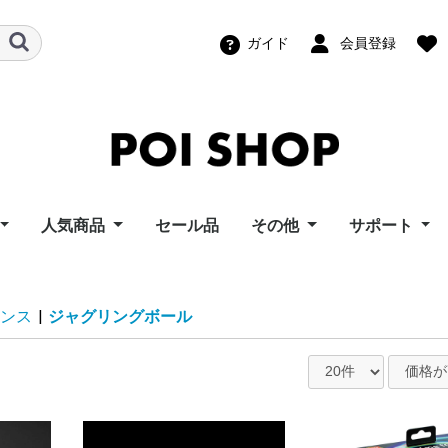
ガイド
会員登録
人気商品
セール品
その他
サポート
ズポイトイ
ーフライズ
ンモーション
ートイズ
ーウィングス
イズ
ポイ Home
イズ
ポッドポイ
ビジュアルポイ（グラ
スピンボール
パーツ
幾何学おもちゃ
機材レンタル
教則ビデオ
ポッドポイユ
ビジュアル/F
スピンボール
LT Compos
ビジュアルポ
i Toy
s
otion
ngs
s
s
フィックポイ）
ポート
ーサポート
ィーニユーザ
ロード
ンス
|
ジャグリングボール
ト