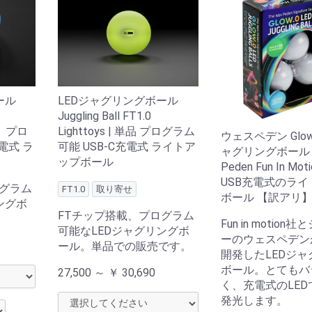
ール
LEDジャグリングボール
Juggling Ball FT1.0
ット プロ
Lighttoys | 単品 プログラム
ウェスペデン Glow.
電式 ラ
可能 USB-C充電式 ライトア
ャグリングボール 
ップボール
Peden Fun In Moti
USB充電式のラ
ログラム
FT1.0
取り寄せ
ボール 【訳アリ
ングボ
FTチップ搭載、プログラム
Fun in motion
可能なLEDジャグリングボ
ーのウェスペデン
ール。単品での販売です。
開発したLEDジャ
ボール。とてもバ
27,500 ～
￥
30,690
く、充電式のLED
発光します。