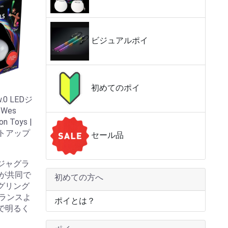
ビジュアルポイ
初めてのポイ
0 LEDジ
Wes
on Toys |
イトアップ
セール品
】
社とジャグラ
が共同で
初めての方へ
グリング
ランスよ
ポイとは？
で明るく