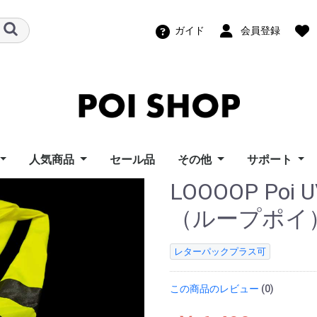
ガイド
会員登録
人気商品
セール品
その他
サポート
LOOOOP Poi 
ズポイトイ
ーフライズ
ンモーション
ートイズ
ーウィングス
イズ
ポイ Home
イズ
ポッドポイ
ビジュアルポイ（グラ
スピンボール
パーツ
幾何学おもちゃ
機材レンタル
教則ビデオ
ポッドポイユ
ビジュアル/F
スピンボール
LT Compos
ビジュアルポ
i Toy
s
otion
ngs
s
s
フィックポイ）
ポート
ーサポート
ィーニユーザ
ロード
（ループポイ
ト
レターパックプラス可
この商品のレビュー
(0)