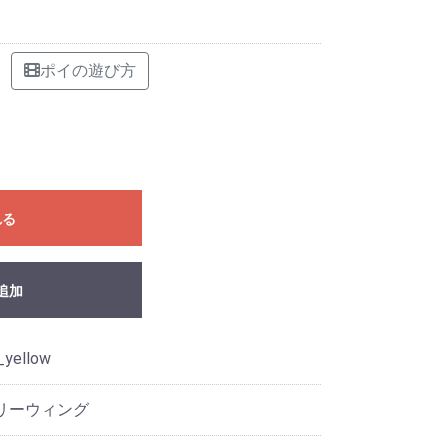
ポイの遊び方
れる
追加
_yellow
ェアリーウィング