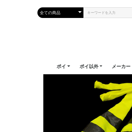
ポイ
ポイ以外
メーカー
テールポイ
ソックスポイ
フラッグ
フラッフィーポイ
LEDポイ
LEDポイ（ハイグレー
ビジュアルポイ
キッズポイ
パーツ
教則ビデオ
武幻
スタッフ
ジャグリングクラブ
シルホイール
フープ
ワンド
ファイバーフライ
ファンズ
幾何学おもちゃ
エリック
ファイバ
ファンイ
ファイア
フェアリ
フロウト
ホームオブ
ライトト
ド）
Erik's Po
Fiberflie
Fun in M
Firetoys
Fairy Wi
Flowtoy
of Poi
Lighttoy