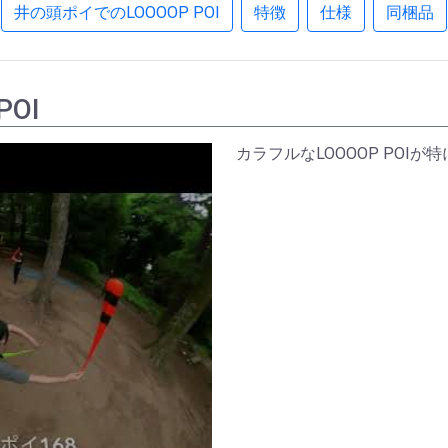
井の頭ポイでのLOOOOP POI
特徴
仕様
同梱品
OI
カラフルなLOOOOP POI