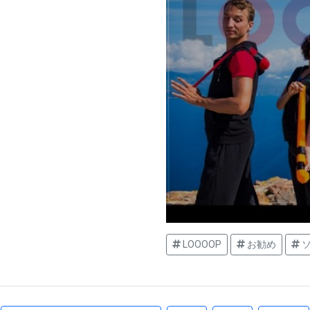
LOOOOP
お勧め
ソ