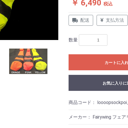
￥ 6,490
税込
配送
支払方法
数量
カートに入
お気に入りに
商品コード：
loooopsockpoi
メーカー： Fairywing フ