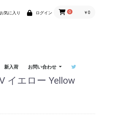
0
￥0
お気に入り
ログイン
新入荷
お問い合わせ
UV イエロー Yellow
ーザーサ
T ユーザ
/ワンデ
erダウン
イ比較
ご利用ガイド
特定商取引法に基づく
Flowtoys社製品の保
Lighttoys社製品の保
ビジュアルポイをご検
お問い合わせフォーム
出演依頼はポイラボへ
ーサポー
表記
証について
証について
討中の方へ
）