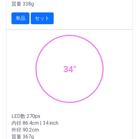
質量 338g
単品
セット
34"
LED数 270px
内径 86.4cm | 34 inch
外径 90.2cm
質量 367g