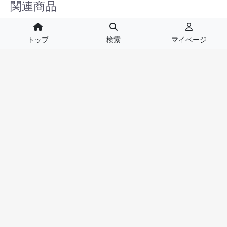
関連商品
トップ
検索
マイページ
LED ビジュアルフープ ミ
LED ビジュアルフープ
ニ 49.4cm 147px ( 内径
79.9cm 239px ( 内径
45.6cm ) VISUAL HOOP
76.1cm ) VISUAL HOOP
Mini 18in【取り寄せ ２週間
30in【取り寄せ ２週間～
～ 】
】
￥59,400 ～ ￥63,738
￥85,800 ～ ￥91,089