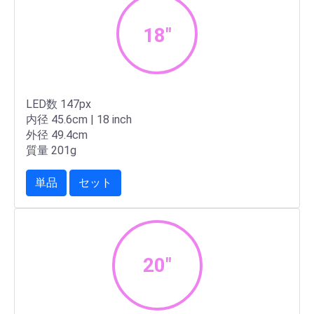
18"
LED数 147px
内径 45.6cm | 18 inch
外径 49.4cm
質量 201g
単品
セット
20"