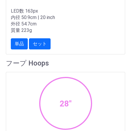
LED数 163px
内径 50.9cm | 20 inch
外径 54.7cm
質量 223g
単品
セット
フープ Hoops
28"