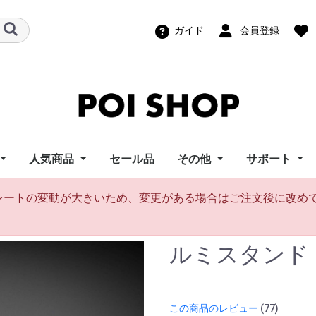
ガイド
会員登録
人気商品
セール品
その他
サポート
ズポイトイ
ーフライズ
ンモーション
ートイズ
ーウィングス
イズ
ポイ Home
イズ
ポッドポイ
ビジュアルポイ（グラ
スピンボール
パーツ
幾何学おもちゃ
機材レンタル
教則ビデオ
ポッドポイユ
ビジュアル/F
スピンボール
LT Compos
ビジュアルポ
在為替レートの変動が大きいため、変更がある場合はご注文後に改
i Toy
s
otion
ngs
s
s
フィックポイ）
ポート
ーサポート
ィーニユーザ
ロード
ト
ルミスタンド Lumi
この商品のレビュー
(77)