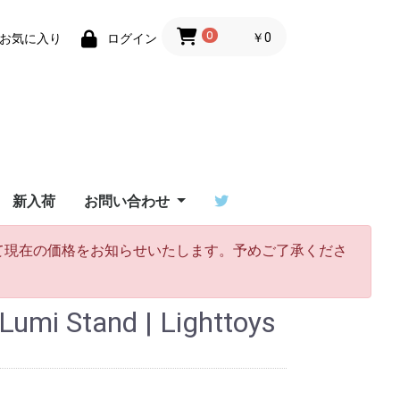
0
￥0
お気に入り
ログイン
新入荷
お問い合わせ
ーザーサ
T ユーザ
/ワンデ
erダウン
イ比較
ご利用ガイド
特定商取引法に基づく
Flowtoys社製品の保
Lighttoys社製品の保
ビジュアルポイをご検
お問い合わせフォーム
出演依頼はポイラボへ
めて現在の価格をお知らせいたします。予めご了承くださ
ーサポー
表記
証について
証について
討中の方へ
 Stand | Lighttoys