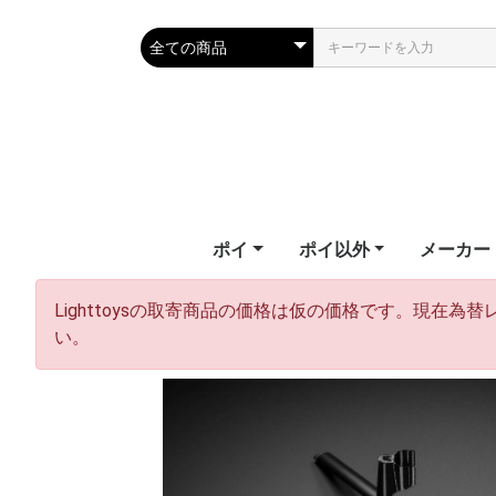
ポイ
ポイ以外
メーカー
テールポイ
ソックスポイ
フラッグ
フラッフィーポイ
LEDポイ
LEDポイ（ハイグレー
ビジュアルポイ
キッズポイ
パーツ
教則ビデオ
武幻
スタッフ
ジャグリングクラブ
シルホイール
フープ
ワンド
ファイバーフライ
ファンズ
幾何学おもちゃ
エリック
ファイバ
ファンイ
ファイア
フェアリ
フロウト
ホームオブ
ライトト
Lighttoysの取寄商品の価格は仮の価格です。現
ド）
Erik's Po
Fiberflie
Fun in M
Firetoys
Fairy Wi
Flowtoy
of Poi
Lighttoy
い。