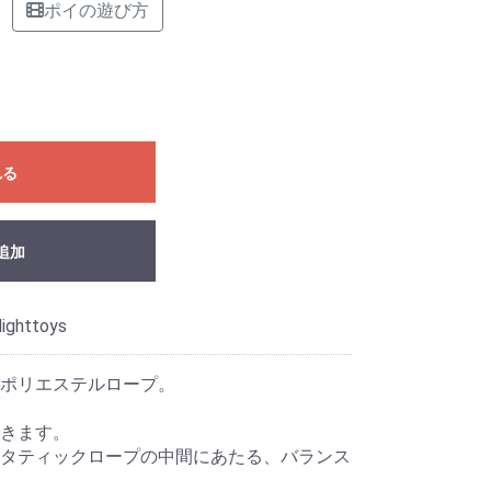
ポイの遊び方
れる
追加
ighttoys
のポリエステルロープ。
きます。
タティックロープの中間にあたる、バランス