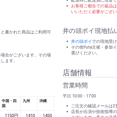
配達時に配達員に現金で
お客様ご都合での返品は
いいただく必要がござい
井の頭ポイ現地払
と書かれた商品はご利用可
井の頭ポイ
での現地受け
その他Yuta主催・参
選びください。
い場合がございます。その場
たします。
店舗情報
営業時間
平日 10:00 - 17:00
中国・四
九州
沖縄
ご注文の確認メールは2
国
店長が出演や技術指導の
1150円
1410
1450