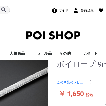
ガイド
会員登録
人気商品
セール品
その他
サポート
ポイロープ 9mm 
ズポイトイ
ーフライズ
ンモーション
ートイズ
ーウィングス
イズ
ポイ Home
イズ
ポッドポイ
ビジュアルポイ（グラ
スピンボール
パーツ
幾何学おもちゃ
機材レンタル
教則ビデオ
ポッドポイユ
ビジュアル/F
スピンボール
LT Compos
ビジュアルポ
i Toy
s
otion
ngs
s
s
フィックポイ）
ポート
ーサポート
ィーニユーザ
ロード
ト
この商品のレビュー
(0)
￥ 1,650
税込