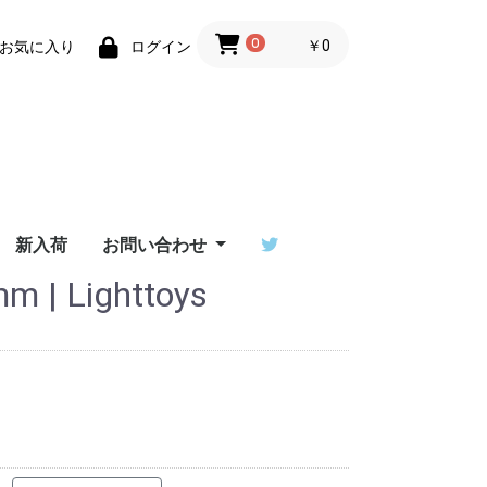
0
￥0
お気に入り
ログイン
新入荷
お問い合わせ
| Lighttoys
ーザーサ
T ユーザ
/ワンデ
erダウン
イ比較
ご利用ガイド
特定商取引法に基づく
Flowtoys社製品の保
Lighttoys社製品の保
ビジュアルポイをご検
お問い合わせフォーム
出演依頼はポイラボへ
ーサポー
表記
証について
証について
討中の方へ