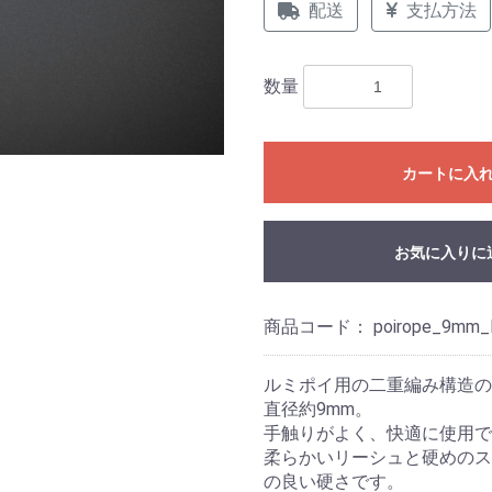
配送
支払方法
数量
カートに入
お気に入りに
商品コード：
poirope_9mm_l
ルミポイ用の二重編み構造
直径約9mm。
手触りがよく、快適に使用で
柔らかいリーシュと硬めのス
の良い硬さです。