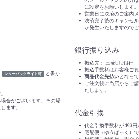
のメールアドレスの方はp
。
に設定をお願いします。
営業日に決済のご案内メ
決済完了後のキャンセルは
が発生いたしますのでご
銀行振り込み
振込先： 三菱UFJ銀行
振込手数料はお客様ご負
と書か
レターパックライト可
商品代金先払い
となって
ご注文後に当店からご請
たします。
す。
い場合がございます。その場
たします。
代金引換
代金引換手数料が493
宅配便（ゆうぱっく）で