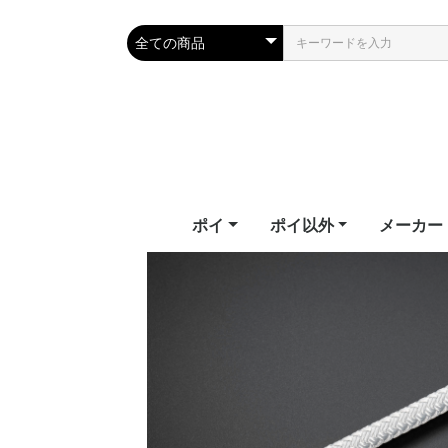
ポイ
ポイ以外
メーカー
テールポイ
ソックスポイ
フラッグ
フラッフィーポイ
LEDポイ
LEDポイ（ハイグレー
ビジュアルポイ
キッズポイ
パーツ
教則ビデオ
武幻
スタッフ
ジャグリングクラブ
シルホイール
フープ
ワンド
ファイバーフライ
ファンズ
幾何学おもちゃ
エリック
ファイバ
ファンイ
ファイア
フェアリ
フロウト
ホームオブ
ライトト
ド）
Erik's Po
Fiberflie
Fun in M
Firetoys
Fairy Wi
Flowtoy
of Poi
Lighttoy