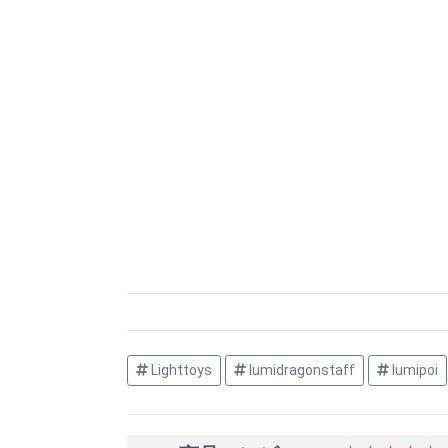
Lighttoys
lumidragonstaff
lumipoi