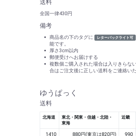
送料
全国一律430円
備考
商品名の下のタグに
レターパックライト可
能です。
厚さ3cm以内
郵便受けへお届けする
複数個ご購入された場合は入りきらな
合はご注文後に正しい送料をご連絡い
ゆうぱっく
送料
北海道
東北・関東・信越・北陸・
近畿
東海
1410
880円(東京は820円)
990