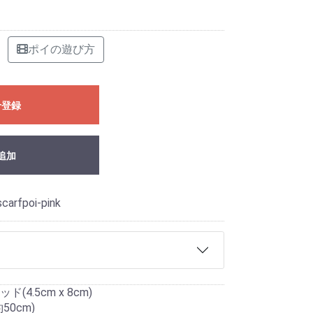
ポイの遊び方
せ登録
追加
scarfpoi-pink
4.5cm x 8cm)
0cm)