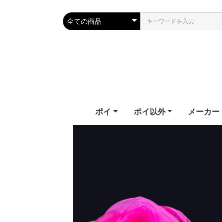
ポイ
ポイ以外
メーカー
テールポイ
ソックスポイ
フラッグ
フラッフィーポイ
LEDポイ
LEDポイ（ハイグレー
ビジュアルポイ
キッズポイ
パーツ
教則ビデオ
武幻
スタッフ
ジャグリングクラブ
シルホイール
フープ
ワンド
ファイバーフライ
ファンズ
幾何学おもちゃ
エリック
ファイバ
ファンイ
ファイア
フェアリ
フロウト
ホームオブ
ライトト
ド）
Erik's Po
Fiberflie
Fun in M
Firetoys
Fairy Wi
Flowtoy
of Poi
Lighttoy