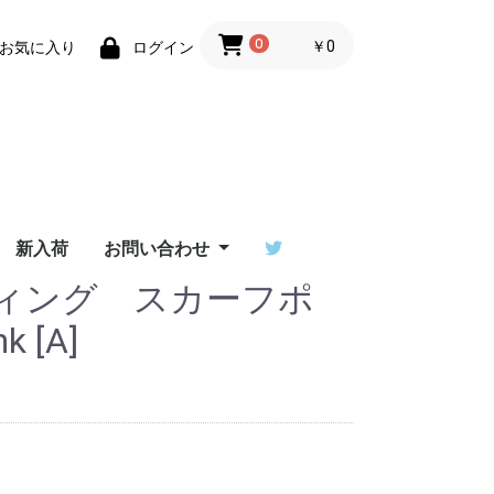
0
￥0
お気に入り
ログイン
新入荷
お問い合わせ
ィング スカーフポ
ーザーサ
T ユーザ
/ワンデ
erダウン
イ比較
ご利用ガイド
特定商取引法に基づく
Flowtoys社製品の保
Lighttoys社製品の保
ビジュアルポイをご検
お問い合わせフォーム
出演依頼はポイラボへ
ーサポー
表記
証について
証について
討中の方へ
 [A]