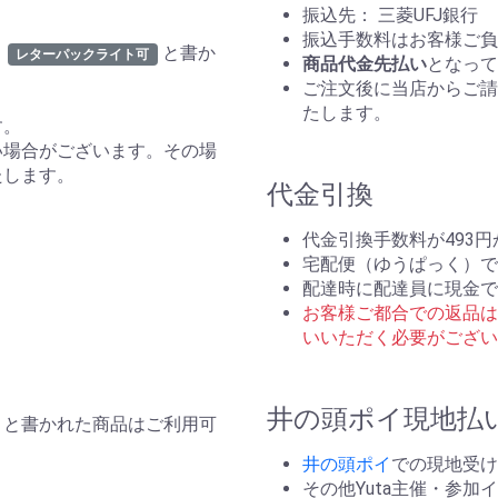
振込先： 三菱UFJ銀行
振込手数料はお客様ご負
と書か
レターパックライト可
商品代金先払い
となって
ご注文後に当店からご請
たします。
す。
い場合がございます。その場
たします。
代金引換
代金引換手数料が493
宅配便（ゆうぱっく）で
配達時に配達員に現金で
お客様ご都合での返品は
いいただく必要がござい
井の頭ポイ現地払
と書かれた商品はご利用可
井の頭ポイ
での現地受け
その他Yuta主催・参