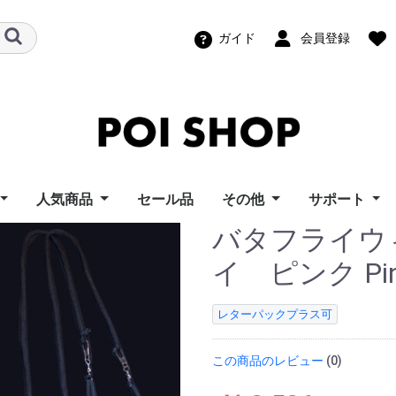
ガイド
会員登録
人気商品
セール品
その他
サポート
バタフライウ
ズポイトイ
ーフライズ
ンモーション
ートイズ
ーウィングス
イズ
ポイ Home
イズ
ポッドポイ
ビジュアルポイ（グラ
スピンボール
パーツ
幾何学おもちゃ
機材レンタル
教則ビデオ
ポッドポイユ
ビジュアル/F
スピンボール
LT Compos
ビジュアルポ
i Toy
s
otion
ngs
s
s
フィックポイ）
ポート
ーサポート
ィーニユーザ
ロード
イ ピンク Pink
ト
レターパックプラス可
この商品のレビュー
(0)