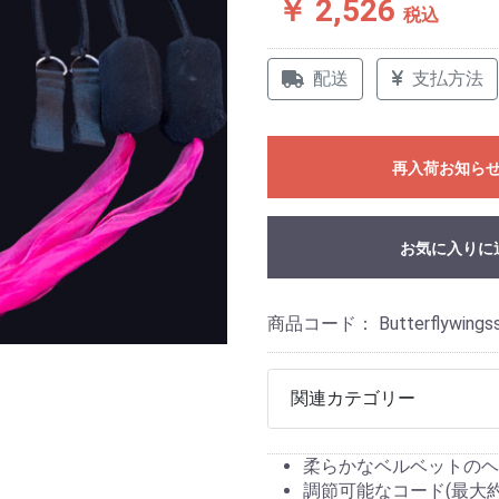
￥ 2,526
税込
配送
支払方法
再入荷お知ら
お気に入りに
商品コード：
Butterflywings
関連カテゴリー
柔らかなベルベットのヘッド(
調節可能なコード(最大約5