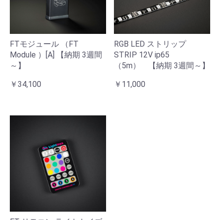
RGB LED ストリップ
FTモジュール （FT
STRIP 12V ip65
Module ）[A] 【納期 3週間
（5m） 【納期 3週間～】
～】
￥11,000
￥34,100