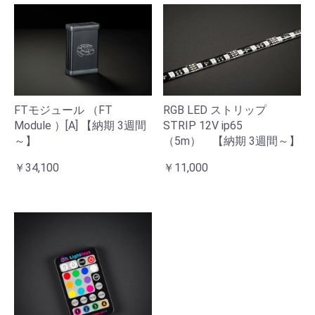
RGB LED ストリップ
FTモジュール （FT
STRIP 12V ip65
Module ）[A] 【納期 3週間
（5m） 【納期 3週間～】
～】
￥11,000
￥34,100